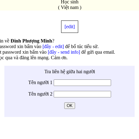
Học sinh
( Việt nam )
[edit]
in về
Đinh Phượng Minh
?
password xin bấm vào
[đây - edit]
để bổ túc tiểu sử.
t password xin bấm vào
[đây - send info]
để gửi qua email.
đọc qua và đăng lên mạng. Cảm ơn.
Tra liên hệ giữa hai người
Tên người 1
Tên người 2