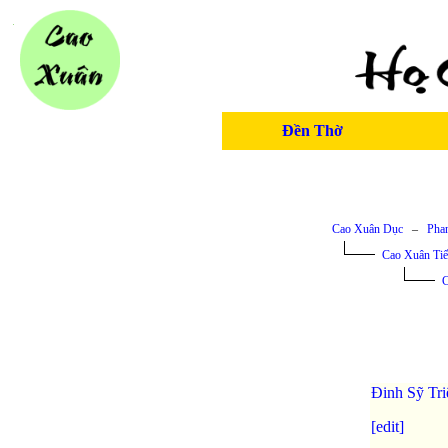
Đền Thờ
Cao Xuân Dục
–
Phan
Cao Xuân Tiế
C
Đinh Sỹ Tr
[edit]