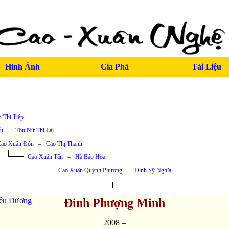
Hình Ảnh
Gia Phả
Tài Liệu
 Thị Tiệp
u
–
Tôn Nữ Thị Lài
ao Xuân Đôn
–
Cao Thị Thanh
Cao Xuân Tấn
–
Hà Bảo Hòa
Cao Xuân Quỳnh Phương
–
Đinh Sỹ Nghĩa
iêu Dương
Đinh Phượng Minh
2008 –