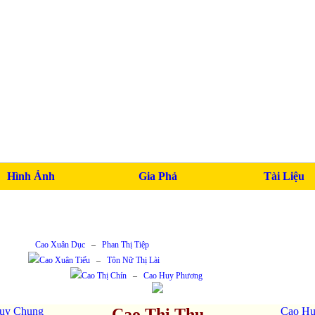
Hình Ảnh
Gia Phả
Tài Liệu
Cao Xuân Dục
–
Phan Thị Tiệp
Cao Xuân Tiếu
–
Tôn Nữ Thị Lài
Cao Thị Chín
–
Cao Huy Phương
uy Chung
Cao Thị Thu
Cao Hu