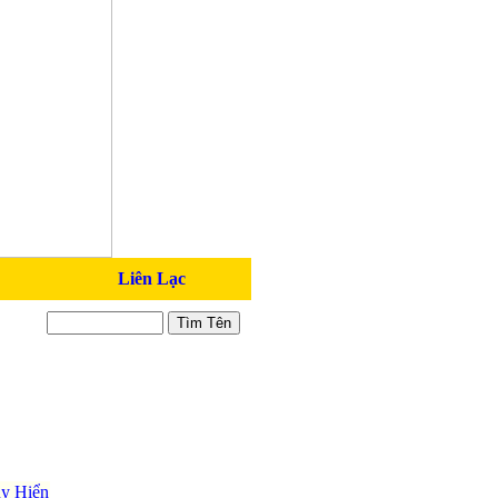
Liên Lạc
y Hiển