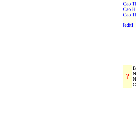
Cao T
Cao H
Cao T
[edit]
B
N
?
N
C