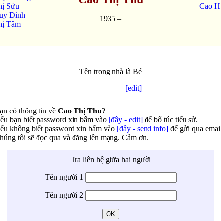
hị Sửu
Cao H
uy Đỉnh
1935 –
hị Tâm
Tên trong nhà là Bé
[edit]
ạn có thông tin về
Cao Thị Thu
?
ếu bạn biết password xin bấm vào
[đây - edit]
để bổ túc tiểu sử.
ếu không biết password xin bấm vào
[đây - send info]
để gửi qua email
húng tôi sẽ đọc qua và đăng lên mạng. Cảm ơn.
Tra liên hệ giữa hai người
Tên người 1
Tên người 2