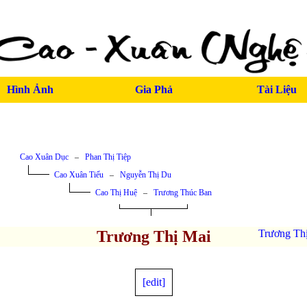
Hình Ảnh
Gia Phả
Tài Liệu
Cao Xuân Dục
–
Phan Thị Tiệp
Cao Xuân Tiếu
–
Nguyễn Thị Du
Cao Thị Huệ
–
Trương Thúc Ban
Trương Thị Mai
Trương Th
[edit]