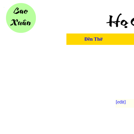
Đền Thờ
[edit]