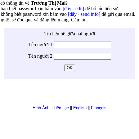
có thông tin về
Trương Thị Mai
?
bạn biết password xin bấm vào
[đây - edit]
để bổ túc tiểu sử.
không biết password xin bấm vào
[đây - send info]
để gửi qua email.
g tôi sẽ đọc qua và đăng lên mạng. Cảm ơn.
Tra liên hệ giữa hai người
Tên người 1
Tên người 2
Hình Ảnh
||
Liên Lạc
||
English
||
Français