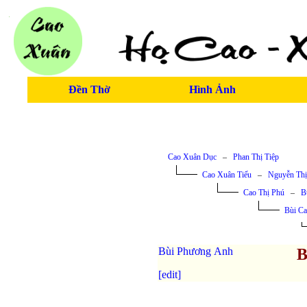
Đền Thờ
Hình Ảnh
Cao Xuân Dục
–
Phan Thị Tiệp
Cao Xuân Tiếu
–
Nguyễn Th
Cao Thị Phú
–
B
Bùi Ca
Bùi Phương Anh
B
[edit]