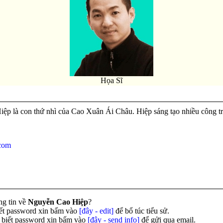
Họa Sĩ
p là con thứ nhì của Cao Xuân Ái Châu. Hiệp sáng tạo nhiều công tr
.com
ng tin về
Nguyễn Cao Hiệp
?
ết password xin bấm vào
[đây - edit]
để bổ túc tiểu sử.
biết password xin bấm vào
[đây - send info]
để gửi qua email.