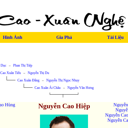
Hình Ảnh
Gia Phả
Tài Liệu
 Dục
–
Phan Thị Tiệp
Cao Xuân Tiếu
–
Nguyễn Thị Du
Cao Xuân Đằng
–
Nguyễn Thị Ngọc Nhụy
Cao Xuân Ái Châu
–
Nguyễn Văn Hưng
ao Hùng
Nguyễn Cao Hiệp
Nguyễn
Nguyễ
Nguyễn Cao
Nguyễn Ca