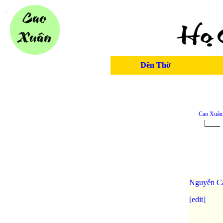
Đền Thờ
Cao Xuân
Nguyễn C
[edit]