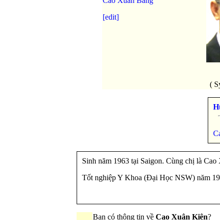
Cao Xuân Bàng
[edit]
( S
H
C
Sinh năm 1963 tại Saigon. Cùng chị là Cao
Tốt nghiệp Y Khoa (Đại Học NSW) năm 199
Bạn có thông tin về
Cao Xuân Kiên
?