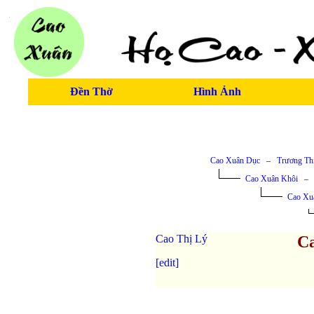
Đền Thờ
Hình Ảnh
Cao Xuân Dục
–
Trương Thị
Cao Xuân Khôi
Cao Xu
Cao Thị Lý
Ca
[edit]