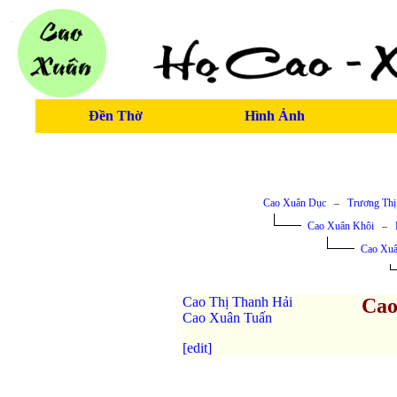
Đền Thờ
Hình Ảnh
Cao Xuân Dục
–
Trương Thị
Cao Xuân Khôi
–
Cao Xu
Cao Thị Thanh Hải
Cao
Cao Xuân Tuấn
[edit]