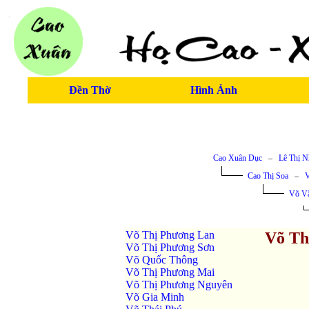
Đền Thờ
Hình Ảnh
Cao Xuân Dục
–
Lê Thị 
Cao Thị Soa
–
V
Võ Vă
Võ Thị Phương Lan
Võ Th
Võ Thị Phương Sơn
Võ Quốc Thông
Võ Thị Phương Mai
Võ Thị Phương Nguyên
Võ Gia Minh