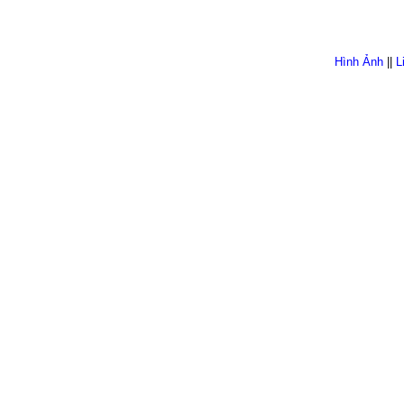
Hình Ảnh
||
L