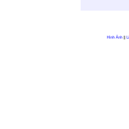
Hình Ảnh
||
L