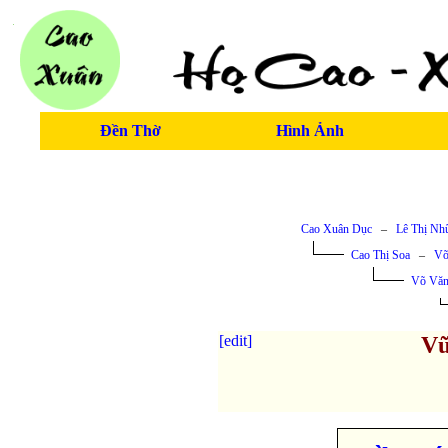
Đền Thờ
Hình Ảnh
Cao Xuân Dục
–
Lê Thị Nh
Cao Thị Soa
–
Võ
Võ Văn
[edit]
Vũ