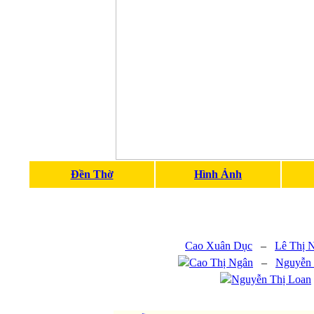
Đền Thờ
Hình Ảnh
Cao Xuân Dục
–
Lê Thị 
Cao Thị Ngân
–
Nguyễn
Nguyễn Thị Loan