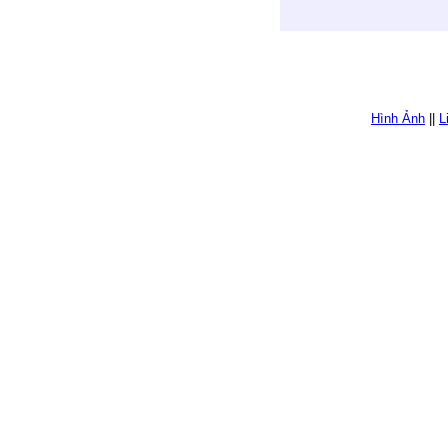
Hình Ảnh
||
L