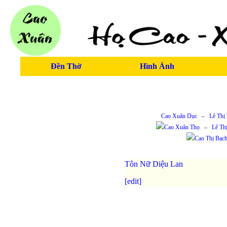
Đền Thờ
Hình Ảnh
Cao Xuân Dục
–
Lê Thị
Cao Xuân Thọ
–
Lê Th
Cao Thị Bạc
Tôn Nữ Diệu Lan
[edit]