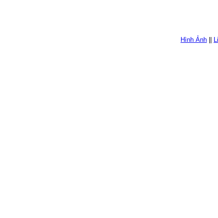
Hình Ảnh
||
L