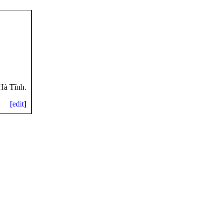
Hà Tĩnh.
[edit]