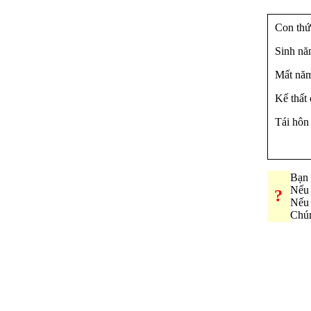
Con thứ
Sinh nă
Mất năm
Kế thất
Tái hôn
Bạn 
Nếu 
?
Nếu 
Chún