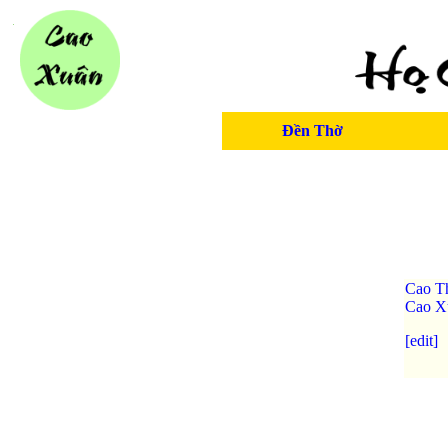
Đền Thờ
Cao T
Cao X
[edit]