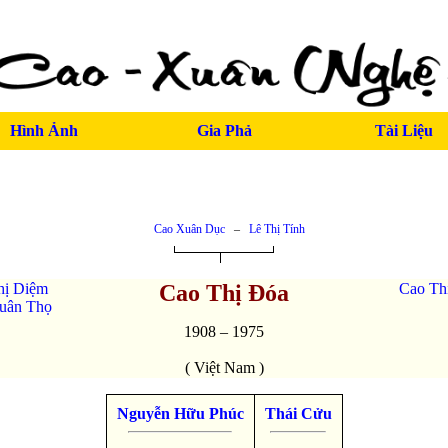
Hình Ảnh
Gia Phả
Tài Liệu
Cao Xuân Dục
–
Lê Thị Tính
hị Diệm
Cao Thị Đóa
Cao Th
uân Thọ
1908 – 1975
( Việt Nam )
Nguyễn Hữu Phúc
Thái Cửu