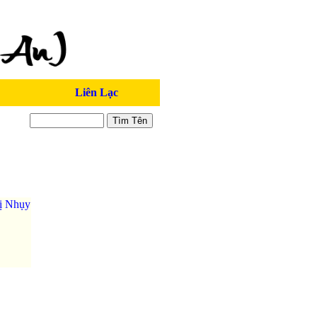
Liên Lạc
ị Nhụy