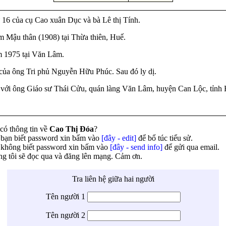
 16 của cụ Cao xuân Dục và bà Lê thị Tính.
m Mậu thân (1908) tại Thừa thiên, Huế.
 1975 tại Văn Lâm.
 của ông Tri phủ Nguyễn Hữu Phúc. Sau đó ly dị.
 với ông Giáo sư Thái Cửu, quán làng Văn Lâm, huyện Can Lộc, tỉnh 
có thông tin về
Cao Thị Đóa
?
bạn biết password xin bấm vào
[đây - edit]
để bổ túc tiểu sử.
không biết password xin bấm vào
[đây - send info]
để gửi qua email.
g tôi sẽ đọc qua và đăng lên mạng. Cảm ơn.
Tra liên hệ giữa hai người
Tên người 1
Tên người 2