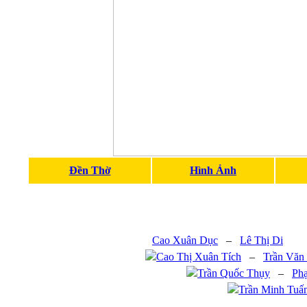
Đền Thờ
Hình Ảnh
Cao Xuân Dục
–
Lê Thị Di
Cao Thị Xuân Tích
–
Trần Văn
Trần Quốc Thụy
–
Ph
Trần Minh Tuấ