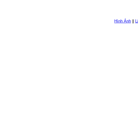
Hình Ảnh
||
L